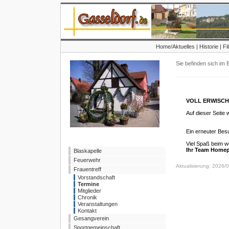
Home/Aktuelles
|
Historie
|
Fi
Sie befinden sich im
VOLL ERWISCH
Auf dieser Seite w
Ein erneuter Besu
Viel Spaß beim w
Ihr Team Homep
Blaskapelle
Feuerwehr
Aktualisierung: 2026/
Frauentreff
Vorstandschaft
Termine
Mitglieder
Chronik
Veranstaltungen
Kontakt
Gesangverein
Sportgemeinschaft